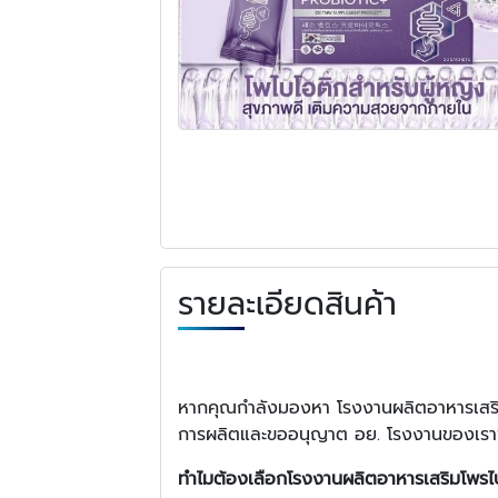
รายละเอียดสินค้า
หากคุณกำลังมองหา โรงงานผลิตอาหารเสริม
การผลิตและขออนุญาต อย. โรงงานของเราพร้
ทำไมต้องเลือกโรงงานผลิตอาหารเสริมโพรไบ