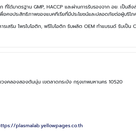
ที่ได้มาตรฐาน GMP, HACCP และผ่านการรับรองจาก อย. เป็นสิ่งสำคัญ
่อคงประสิทธิภาพของแบคทีเรียที่มีประโยชน์และปลอดภัยต่อผู้บริโภ
หารเสริม โพรไบโอติก, พรีไบโอติก รับผลิต OEM ทำแบรนด์ รับเป็น 
วงคลองสองต้นนุ่น เขตลาดกระบัง กรุงเทพมหานคร 10520
https://plasmalab.yellowpages.co.th