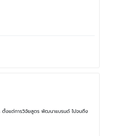
ตั้งแต่การวิจัยสูตร พัฒนาแบรนด์ ไปจนถึง