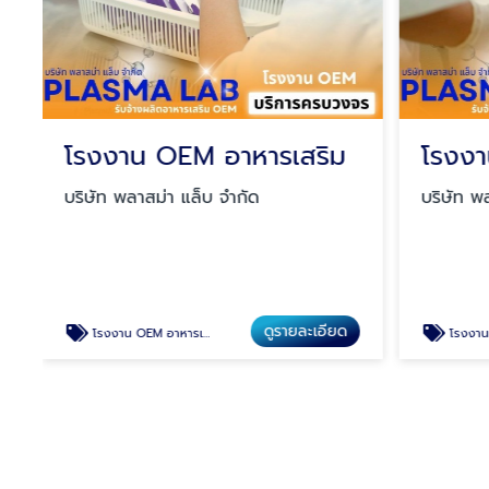
โรงงาน OEM อาหารเสริม
บริษัท พลาสม่า แล็บ จำกัด
บริษัท พ
ดูรายละเอียด
โรงงาน OEM อาหารเสริม
โรงงานผลิต