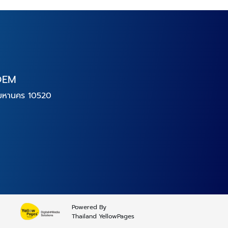
 OEM
พมหานคร 10520
Powered By
Thailand YellowPages