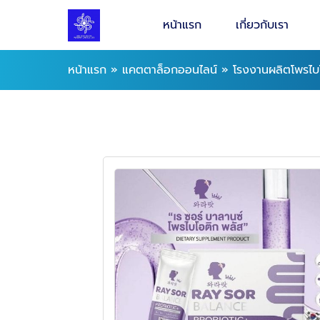
หน้าแรก
เกี่ยวกับเรา
หน้าแรก
»
แคตตาล็อกออนไลน์
»
โรงงานผลิตโพรไบ