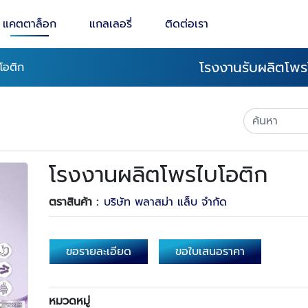
แคตตาล็อก
แกลเลอรี่
ติดต่อเรา
โรงงานรับผลิตโพร
โอติก
โรงงานผลิตโพรไบโอติก
ตราสินค้า :
บริษัท พลาสม่า แล็บ จำกัด
ขอรายละเอียด
ขอใบเสนอราคา
หมวดหมู่